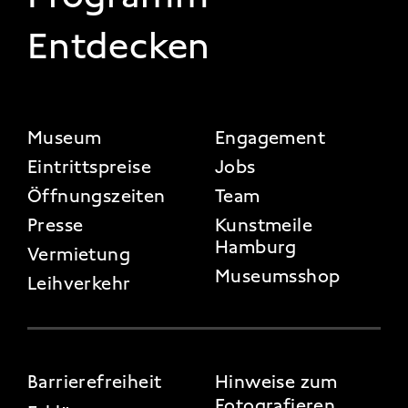
Entdecken
FOOTER 2
Museum
Engagement
Eintrittspreise
Jobs
Öffnungszeiten
Team
Presse
Kunstmeile
Hamburg
Vermietung
Museumsshop
Leihverkehr
FOOTER 3
Barrierefreiheit
Hinweise zum
Fotografieren