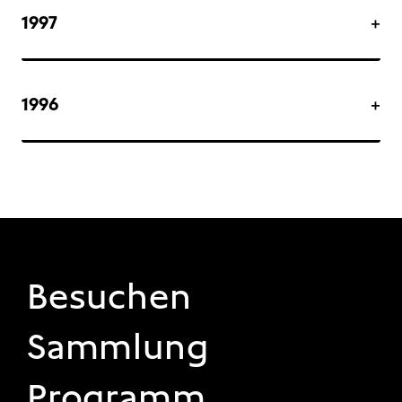
1997
1996
FOOTER 1
Besuchen
Sammlung
Programm