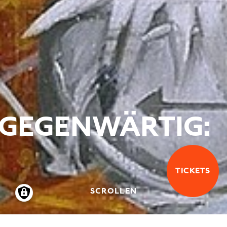
GEGENWÄRTIG:
TICKETS
SCROLLEN