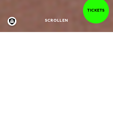
TICKETS
SCROLLEN
11.12.2005
-
12.02.2006
LÖSCHPAPIER
Anfang der 90er Jahre schuf Peter Wehr,