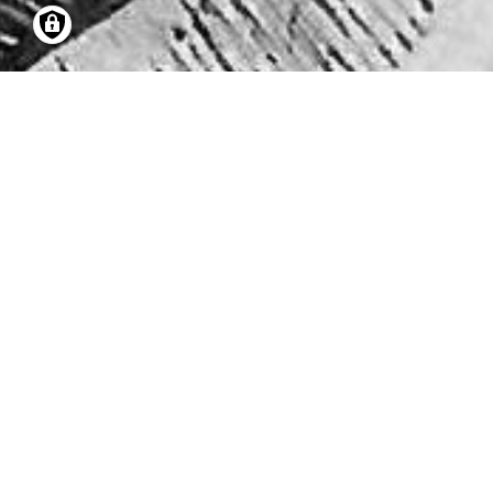
27.03.2011
-
26.0
ABY WARBURG 
PATHOSFORMEL