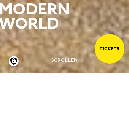
MODERN
WORLD
TICKETS
SCROLLEN
04.09.2026
-
30.05.2027