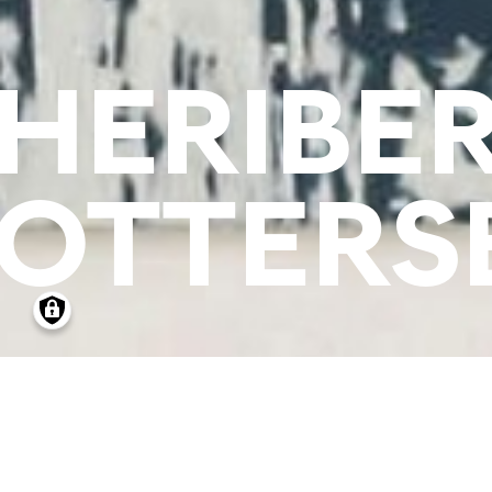
HERIBER
OTTERS
28.11.2008
-
15.0