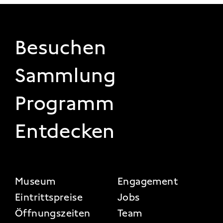
FOOTER 1
Besuchen
Sammlung
Programm
Entdecken
FOOTER 2
Museum
Engagement
Eintrittspreise
Jobs
Öffnungszeiten
Team