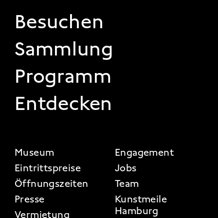
FOOTER 1
Besuchen
Sammlung
Programm
Entdecken
FOOTER 2
Museum
Engagement
Eintrittspreise
Jobs
Öffnungszeiten
Team
Presse
Kunstmeile
Hamburg
Vermietung