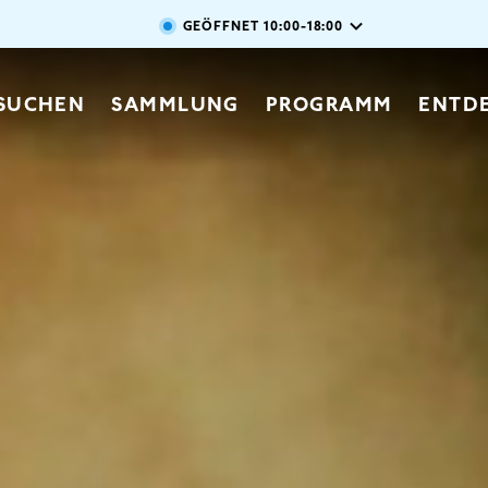
Direkt zum Inhalt
GEÖFFNET
10:00-18:00
vigation
SUCHEN
SAMMLUNG
PROGRAMM
ENTD