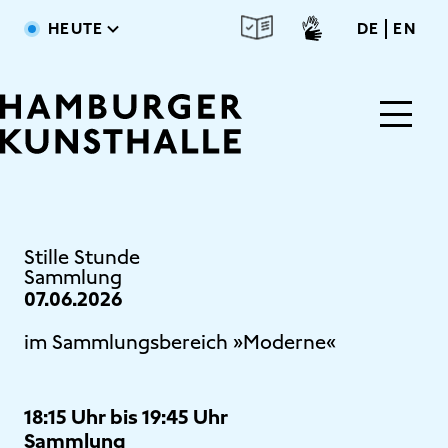
Direkt zum Inhalt
deutsc
engl
HEUTE
DE
EN
Main Content
Stille Stunde
Sammlung
07.06.2026
im Sammlungsbereich »Moderne«
18:15 Uhr bis 19:45 Uhr
Sammlung