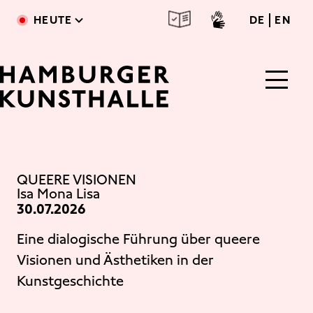
Direkt zum Inhalt
deutsc
engl
HEUTE
DE
EN
Main Content
QUEERE VISIONEN
Isa Mona Lisa
30.07.2026
Eine dialogische Führung über queere
Visionen und Ästhetiken in der
Kunstgeschichte