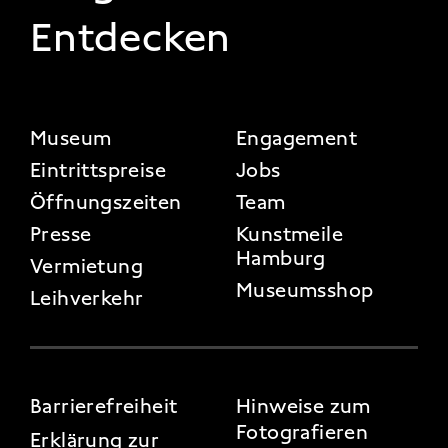
Entdecken
FOOTER 2
Museum
Engagement
Eintrittspreise
Jobs
Öffnungszeiten
Team
Presse
Kunstmeile
Hamburg
Vermietung
Museumsshop
Leihverkehr
FOOTER 3
Barrierefreiheit
Hinweise zum
Fotografieren
Erklärung zur