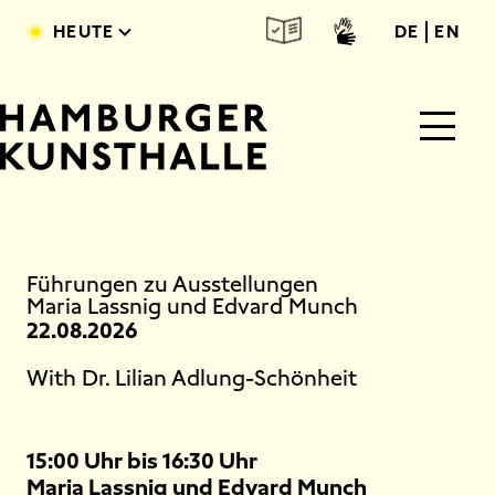
Direkt zum Inhalt
deutsc
engl
HEUTE
DE
EN
Main Content
Führungen zu Ausstellungen
Maria Lassnig und Edvard Munch
22.08.2026
With Dr. Lilian Adlung-Schönheit
15:00 Uhr bis 16:30 Uhr
Maria Lassnig und Edvard Munch