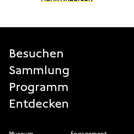
FOOTER 1
Besuchen
Sammlung
Programm
Entdecken
Museum
Engagement