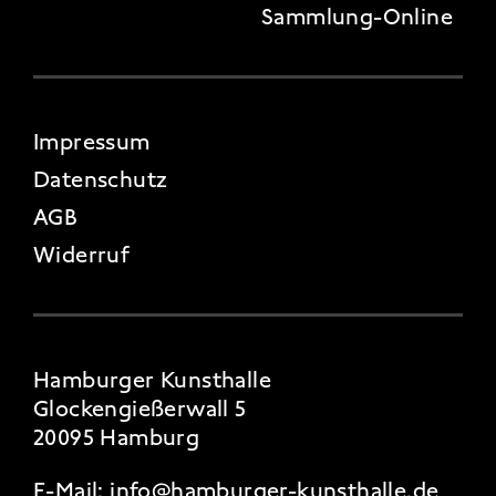
Sammlung-Online
FOOTER 4
Impressum
Datenschutz
AGB
Widerruf
Hamburger Kunsthalle
Glockengießerwall 5
20095 Hamburg
E-Mail:
info@hamburger-kunsthalle.de