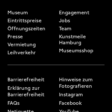
FOOTER 2
Museum
Engagement
Eintrittspreise
Jobs
Öffnungszeiten
Team
Presse
Kunstmeile
Hamburg
Vermietung
Museumsshop
Leihverkehr
FOOTER 3
Barrierefreiheit
Hinweise zum
Fotografieren
Erklärung zur
Barrierefreiheit
Instagram
FAQs
Facebook
Netiquette
YouTube