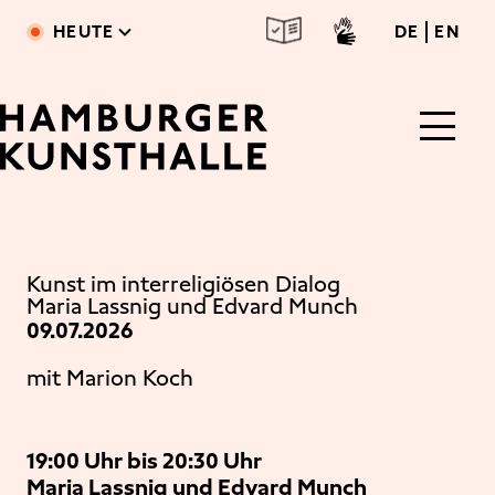
Direkt zum Inhalt
deutsc
engl
HEUTE
DE
EN
Main Content
Kunst im interreligiösen Dialog
Maria Lassnig und Edvard Munch
09.07.2026
mit Marion Koch
19:00 Uhr bis 20:30 Uhr
Maria Lassnig und Edvard Munch