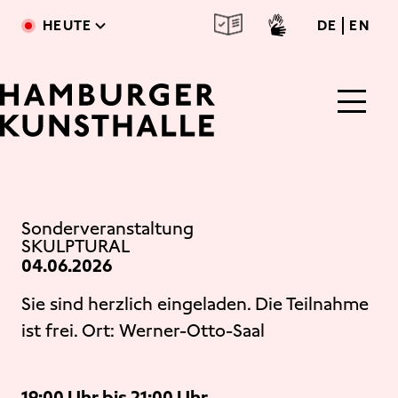
Direkt zum Inhalt
deutsc
engl
HEUTE
DE
EN
Main Content
Sonderveranstaltung
SKULPTURAL
04.06.2026
Sie sind herzlich eingeladen. Die Teilnahme
ist frei. Ort: Werner-Otto-Saal
19:00 Uhr bis 21:00 Uhr