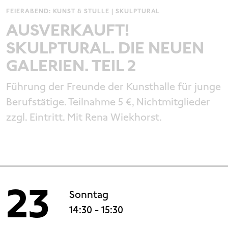
FEIERABEND: KUNST & STULLE | SKULPTURAL
AUSVERKAUFT!
SKULPTURAL. DIE NEUEN
GALERIEN. TEIL 2
Führung der Freunde der Kunsthalle für junge
Berufstätige. Teilnahme 5 €, Nichtmitglieder
zzgl. Eintritt. Mit Rena Wiekhorst.
23
Sonntag
14:30
- 15:30