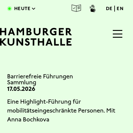
Direkt zum Inhalt
deutsc
engl
HEUTE
DE
EN
Main Content
Barrierefreie Führungen
Sammlung
17.05.2026
Eine Highlight-Führung für
mobilitätseingeschränkte Personen. Mit
Anna Bochkova