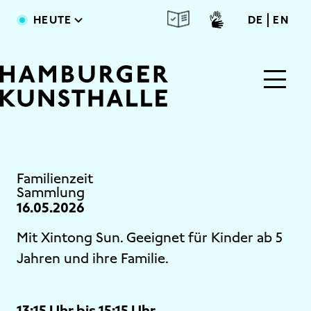
Direkt zum Inhalt
deutsc
engl
HEUTE
DE
EN
Main Content
Familienzeit
Sammlung
16.05.2026
Mit Xintong Sun. Geeignet für Kinder ab 5
Jahren und ihre Familie.
13:15 Uhr bis 15:15 Uhr