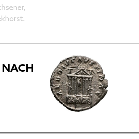
chsener,
ekhorst.
, NACH