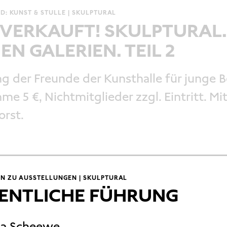
D: KUNST & STULLE | SKULPTURAL
VERKAUFT! SKULPTURAL.
EN GALERIEN. TEIL 2
g der Freunde der Kunsthalle für junge B
hme 5 €, Nichtmitglieder zzgl. Eintritt. Mi
rst.
N ZU AUSSTELLUNGEN | SKULPTURAL
ENTLICHE FÜHRUNG
na Scheewe