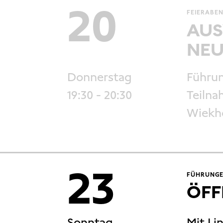
20
FEIERABEN
AUS
NEU
Donnerstag
Führun
19:30
- 20:30
Teilna
Wiekho
23
FÜHRUNGE
ÖFF
Sonntag
Mit Li