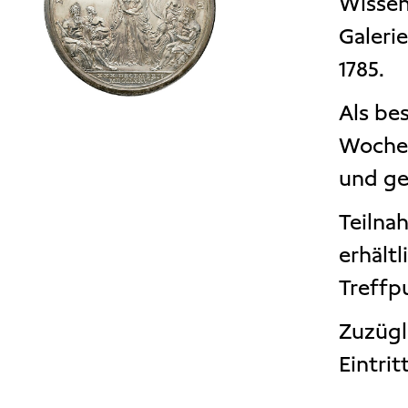
Wissen
Galeri
1785.
Als be
Woche 
und ge
Teilnah
erhältl
Treffp
Zuzügl
Eintri