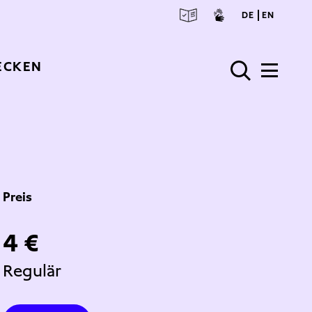
deuts
engl
DE
EN
ECKEN
Preis
4 €
Regulär