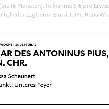
(bis 14 Monaten). Teilnahme 5 € pro Erwa
itglieder zzgl. erm. Eintritt. Mit Rena Wi
 WOCHE | SKULPTURAL
AR DES ANTONINUS PIUS
N. CHR.
ssa Scheunert
unkt:
Unteres Foyer