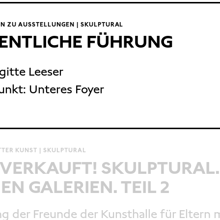
N ZU AUSSTELLUNGEN | SKULPTURAL
ENTLICHE FÜHRUNG
igitte Leeser
unkt:
Unteres Foyer
TER KUNST | SKULPTURAL
VERKAUFT! SKULPTURAL.
EN GALERIEN. TEIL 2
g der Freunde der Kunsthalle für Eltern m