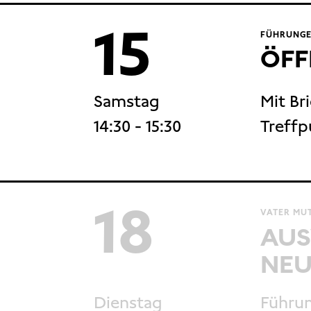
15
FÜHRUNGE
ÖFF
Samstag
Mit Br
14:30
- 15:30
Treffp
18
VATER MUT
AUS
NEU
Dienstag
Führun