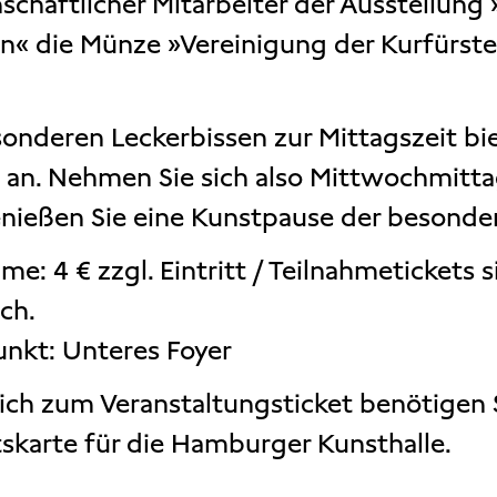
schaftlicher Mitarbeiter der Ausstellun
en« die Münze »Vereinigung der Kurfürste
sonderen Leckerbissen zur Mittagszeit bi
an. Nehmen Sie sich also Mittwochmittag
nießen Sie eine Kunstpause der besonder
me: 4 € zzgl. Eintritt / Teilnahmetickets 
ich.
unkt: Unteres Foyer
ich zum Veranstaltungsticket benötigen S
ttskarte für die Hamburger Kunsthalle.