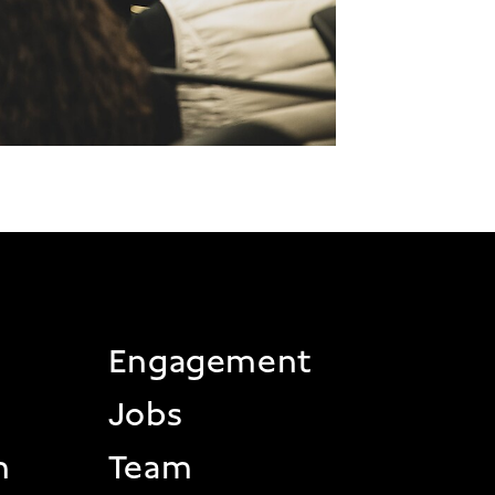
 2
Engagement
Jobs
n
Team