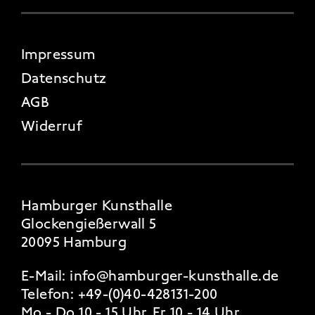
FOOTER 4
Impressum
Datenschutz
AGB
Widerruf
Hamburger Kunsthalle
Glockengießerwall 5
20095 Hamburg
E-Mail:
info@hamburger-kunsthalle.de
Telefon:
+49-(0)40-428131-200
Mo - Do 10 - 15 Uhr, Fr 10 - 14 Uhr