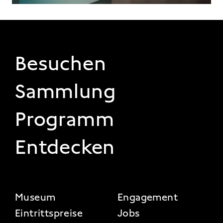
FOOTER 1
Besuchen
Sammlung
Programm
Entdecken
FOOTER 2
Museum
Engagement
Eintrittspreise
Jobs