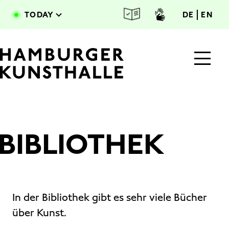
Skip to main content
deutsc
engl
TODAY
DE
EN
BIBLIOTHEK
Main Content
In der Bibliothek gibt es sehr viele Bücher
über Kunst.