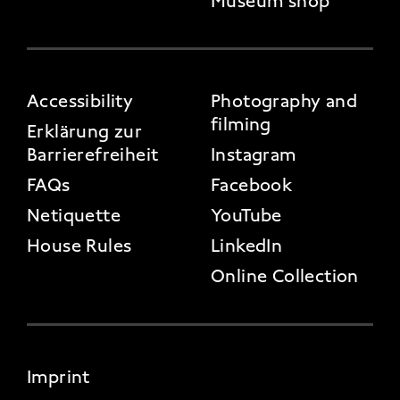
Museum shop
FOOTER 3
Accessibility
Photography and
filming
Erklärung zur
Barrierefreiheit
Instagram
FAQs
Facebook
Netiquette
YouTube
House Rules
LinkedIn
Online Collection
FOOTER 4
Imprint