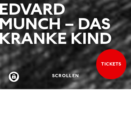
EDVARD
MUNCH – DAS
KRANKE KIND
TICKETS
SCROLLEN
01.03.2002
-
02.06.2002