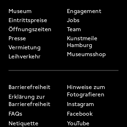
FOOTER 2
Museum
Engagement
Eintrittspreise
Jobs
Öffnungszeiten
Team
Presse
Kunstmeile
Hamburg
Vermietung
Museumsshop
Leihverkehr
FOOTER 3
Barrierefreiheit
Hinweise zum
Fotografieren
Erklärung zur
Barrierefreiheit
Instagram
FAQs
Facebook
Netiquette
YouTube